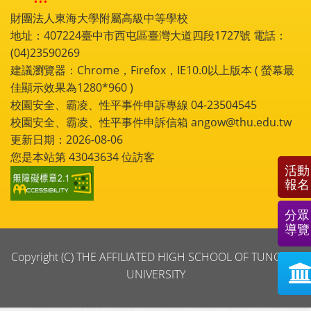
財團法人東海大學附屬高級中等學校
地址：407224臺中市西屯區臺灣大道四段1727號 電話：
(04)23590269
建議瀏覽器：Chrome，Firefox，IE10.0以上版本 ( 螢幕最
佳顯示效果為1280*960 )
校園安全、霸凌、性平事件申訴專線 04-23504545
校園安全、霸凌、性平事件申訴信箱 angow@thu.edu.tw
更新日期：2026-08-06
您是本站第
43043634
位訪客
活動
報名
分眾
導覽
Copyright (C) THE AFFILIATED HIGH SCHOOL OF TUNGHAI
UNIVERSITY