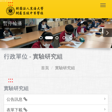
:::
跳到主要內容區塊
Togg
navi
暫停輪播
行政單位 -
實驗研究組
首頁
實驗研究組
:::
實驗研究組
公告訊息
表單下載