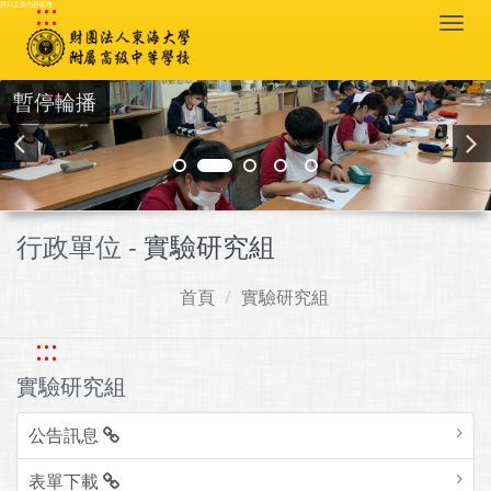
:::
跳到主要內容區塊
Togg
navi
暫停輪播
行政單位 -
實驗研究組
首頁
實驗研究組
:::
實驗研究組
公告訊息
表單下載