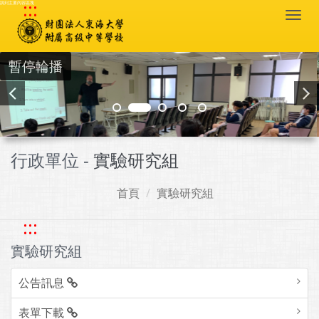
:::
跳到主要內容區塊
Togg
navi
暫停輪播
行政單位 -
實驗研究組
首頁
實驗研究組
:::
實驗研究組
公告訊息
表單下載