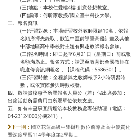
(三)地點：本校仁愛樓4樓-創意發想教室。
(四)講師：何昕家教授/國立臺中科技大學。
三、報名資訊：
(一)研習對象：本場研習校外教師限額10名，依報
名順序擇先錄取，歡迎中區前導暨高優計畫及其他
中部地區高中學校對主題有興趣教師報名參加。
(二)報名時間：即日起至6月21日（星期日）前或報
名額滿為止。報名方式：請逕至教育部全國教師在
職進修資訊網報名，【課程代碼：5586301】。
(三)研習時數：全程參與之教師核予2小時研習時
數，或依實際參與時數核發。
四、敬請貴校惠予所屬報名人員公（差）假出席參加；
出席活動所需費用由所屬單位依規支應。
五、如有未盡事宜請逕洽本校教務處專任助理（電話：
04-23124000分機241）。
國立花蓮高級中學辦理數位前導及高中優質化
下一則：
暨深度學習114學年度第2學期....