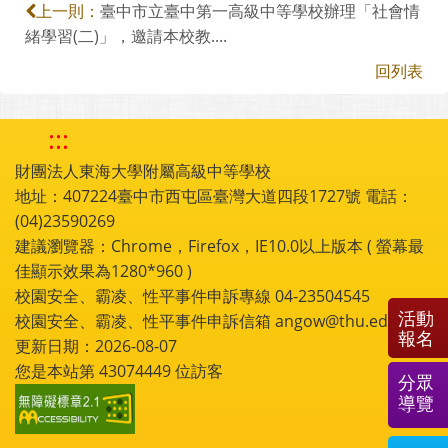
臺中市立臺中第一高級中等學校辦理「社會情
上一則：
緒學習(二)」，邀請本校教....
回列表
:::
財團法人東海大學附屬高級中等學校
地址：407224臺中市西屯區臺灣大道四段1727號 電話：
(04)23590269
建議瀏覽器：Chrome，Firefox，IE10.0以上版本 ( 螢幕最
佳顯示效果為1280*960 )
校園安全、霸凌、性平事件申訴專線 04-23504545
活動
校園安全、霸凌、性平事件申訴信箱 angow@thu.edu.tw
報名
更新日期：2026-08-07
您是本站第
43074449
位訪客
分眾
導覽