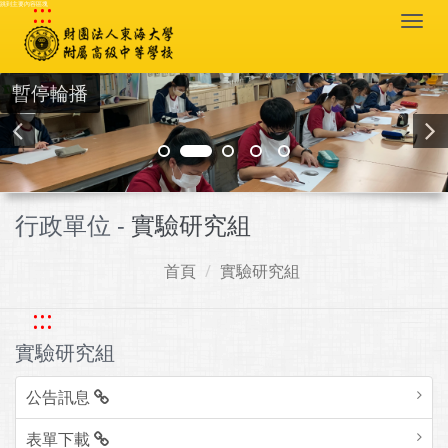
:::
跳到主要內容區塊
Togg
navi
暫停輪播
行政單位 -
實驗研究組
首頁
實驗研究組
:::
實驗研究組
公告訊息
表單下載