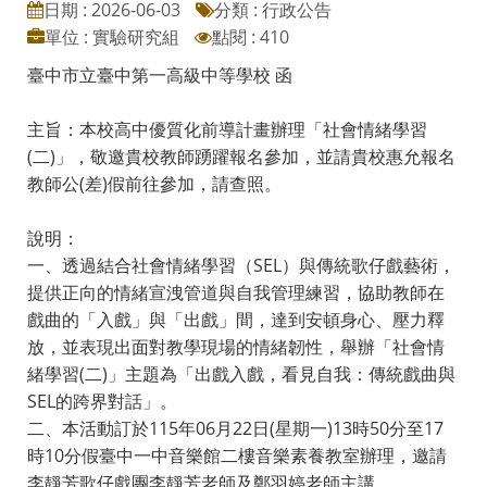
日期 : 2026-06-03
分類 : 行政公告
單位 : 實驗研究組
點閱 : 410
臺中市立臺中第一高級中等學校 函
主旨：本校高中優質化前導計畫辦理「社會情緒學習
(二)」，敬邀貴校教師踴躍報名參加，並請貴校惠允報名
教師公(差)假前往參加，請查照。
說明：
一、透過結合社會情緒學習（SEL）與傳統歌仔戲藝術，
提供正向的情緒宣洩管道與自我管理練習，協助教師在
戲曲的「入戲」與「出戲」間，達到安頓身心、壓力釋
放，並表現出面對教學現場的情緒韌性，舉辦「社會情
緒學習(二)」主題為「出戲入戲，看見自我：傳統戲曲與
SEL的跨界對話」。
二、本活動訂於115年06月22日(星期一)13時50分至17
時10分假臺中一中音樂館二樓音樂素養教室辦理，邀請
李靜芳歌仔戲團李靜芳老師及鄭羽婷老師主講。