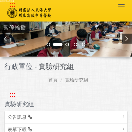
:::
跳到主要內容區塊
Togg
navi
暫停輪播
行政單位 -
實驗研究組
首頁
實驗研究組
:::
實驗研究組
公告訊息
表單下載