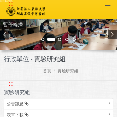
:::
跳到主要內容區塊
Togg
navi
暫停輪播
行政單位 -
實驗研究組
首頁
實驗研究組
:::
實驗研究組
公告訊息
表單下載