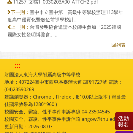
11257_文稿1_0030203A00_ATTCH2.pdf
臺中市立臺中第二高級中等學校辦理113學年
下一則：
度高中優質化暨數位前導學校計....
台灣發明協會邀請本校師生參加「2025韓國
上一則：
國際女性發明博覽會」。
回列表
:::
財團法人東海大學附屬高級中等學校
地址：407224臺中市西屯區臺灣大道四段1727號 電話：
(04)23590269
建議瀏覽器：Chrome，Firefox，IE10.0以上版本 ( 螢幕最
佳顯示效果為1280*960 )
校園安全、霸凌、性平事件申訴專線 04-23504545
活動
校園安全、霸凌、性平事件申訴信箱 angow@thu.edu.tw
報名
更新日期：2026-08-07