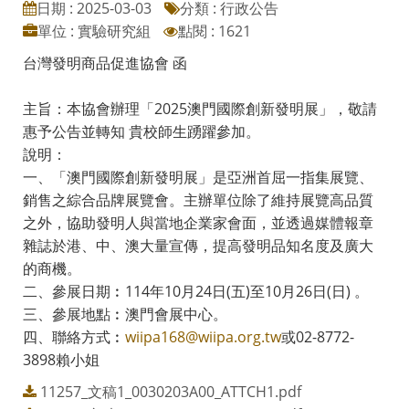
日期 : 2025-03-03
分類 : 行政公告
單位 : 實驗研究組
點閱 : 1621
台灣發明商品促進協會 函
主旨：本協會辦理「2025澳門國際創新發明展」，敬請
惠予公告並轉知 貴校師生踴躍參加。
說明：
一、「澳門國際創新發明展」是亞洲首屈一指集展覽、
銷售之綜合品牌展覽會。主辦單位除了維持展覽高品質
之外，協助發明人與當地企業家會面，並透過媒體報章
雜誌於港、中、澳大量宣傳，提高發明品知名度及廣大
的商機。
二、參展日期︰114年10月24日(五)至10月26日(日) 。
三、參展地點︰澳門會展中心。
四、聯絡方式︰
wiipa168@wiipa.org.tw
或02-8772-
3898賴小姐
11257_文稿1_0030203A00_ATTCH1.pdf