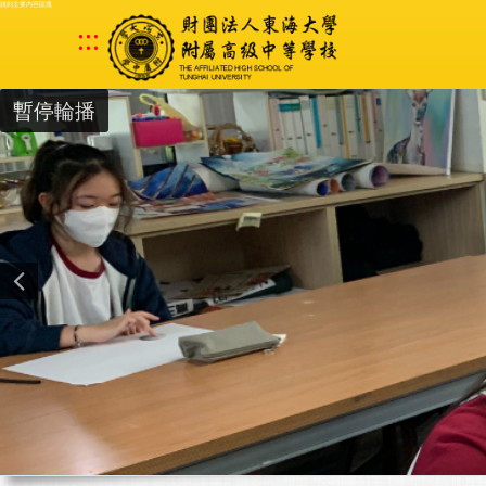
跳到主要內容區塊
:::
暫停輪播