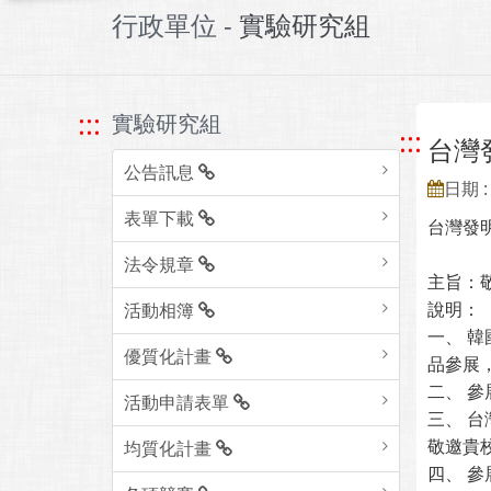
行政單位 -
實驗研究組
:::
實驗研究組
:::
台灣
公告訊息
日期 : 
表單下載
台灣發明
法令規章
主旨：
說明：
活動相簿
一、 
優質化計畫
品參展
二、 
活動申請表單
三、 台
敬邀貴
均質化計畫
四、 參