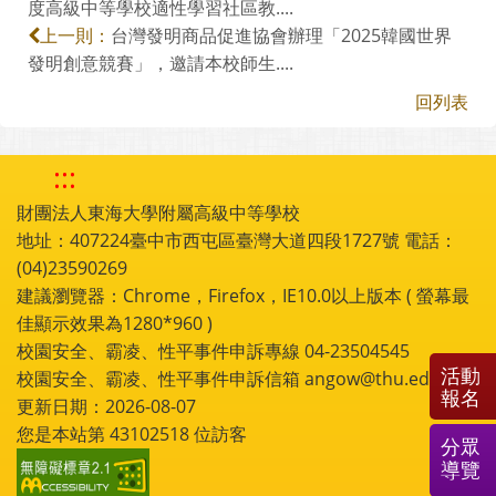
度高級中等學校適性學習社區教....
台灣發明商品促進協會辦理「2025韓國世界
上一則：
發明創意競賽」，邀請本校師生....
回列表
:::
財團法人東海大學附屬高級中等學校
地址：407224臺中市西屯區臺灣大道四段1727號 電話：
(04)23590269
建議瀏覽器：Chrome，Firefox，IE10.0以上版本 ( 螢幕最
佳顯示效果為1280*960 )
校園安全、霸凌、性平事件申訴專線 04-23504545
活動
校園安全、霸凌、性平事件申訴信箱 angow@thu.edu.tw
報名
更新日期：2026-08-07
您是本站第
43102518
位訪客
分眾
導覽