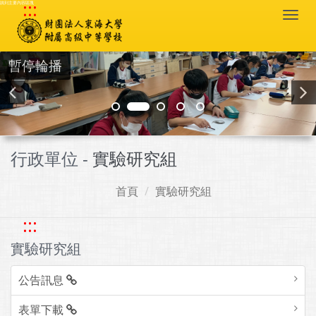
:::
跳到主要內容區塊
Togg
navi
暫停輪播
行政單位 -
實驗研究組
首頁
實驗研究組
:::
實驗研究組
公告訊息
表單下載