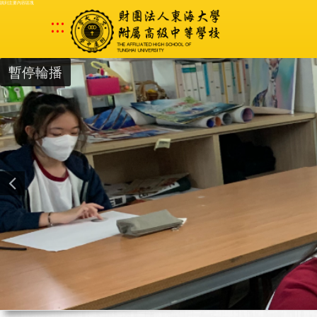
跳到主要內容區塊
:::
暫停輪播