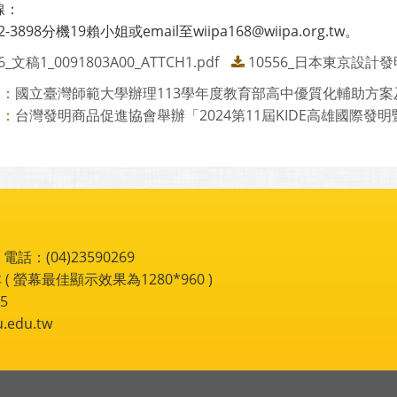
線：
72-3898分機19賴小姐或email至wiipa168@wiipa.org.tw。
6_文稿1_0091803A00_ATTCH1.pdf
10556_日本東京設計發明
國立臺灣師範大學辦理113學年度教育部高中優質化輔助方案及前
則：
台灣發明商品促進協會舉辦「2024第11屆KIDE高雄國際發明暨
則：
：(04)23590269
 ( 螢幕最佳顯示效果為1280*960 )
5
du.tw