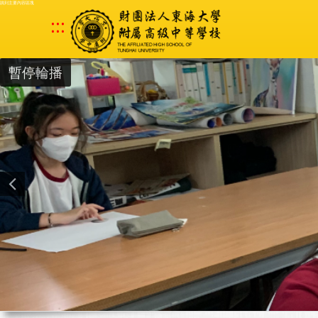
跳到主要內容區塊
:::
暫停輪播