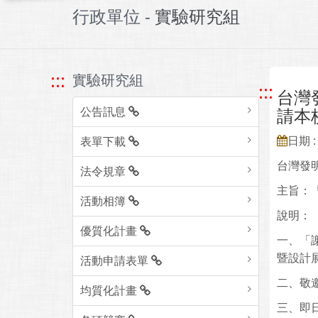
行政單位 -
實驗研究組
:::
實驗研究組
:::
台灣
公告訊息
請本
日期 : 
表單下載
台灣發
法令規章
主旨：「
活動相簿
說明：
優質化計畫
一、「
暨設計展
活動申請表單
二、敬
均質化計畫
三、即