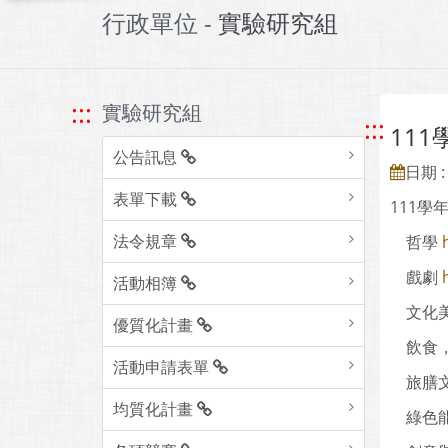
行政單位 -
實驗研究組
:::
實驗研究組
:::
11
公告訊息
日期 : 
表單下載
111學
法令規章
哲學
戲劇
活動相簿
文化
優質化計畫
飲食，
活動申請表單
旅膳
均質化計畫
綠色能