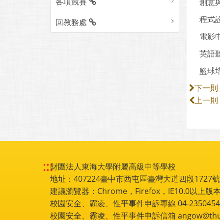
各項競賽
創意與
程式
回教務處
電影中
英語聽
籃球
下一則
上一則
:::
財團法人東海大學附屬高級中等學校
地址：407224臺中市西屯區臺灣大道四段1727號 電話
建議瀏覽器：Chrome，Firefox，IE10.0以上版本
校園安全、霸凌、性平事件申訴專線 04-2350454
校園安全、霸凌、性平事件申訴信箱 angow@thu.e