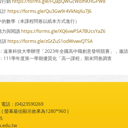
行銷
https://forms.gle/FQapQWGcWomKHGPW8
設計
https://forms.gle/Qu3Gw9r4VkNqXu7J6
的數學（本課程問卷以紙本方式進行）
力與閱讀
https://forms.gle/XQ6vwPSA7BUcsYaZ6
培訓
https://forms.gle/zGtZuS1odWvwvQTSA
遠東科技大學辦理「2023年全國高中職創意發明競賽」，邀請本校
：
111學年度第一學期優質化「高一課程」期末問卷調查
：
：(04)23590269
 ( 螢幕最佳顯示效果為1280*960 )
5
du.tw