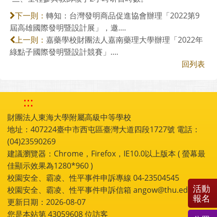
轉知：台灣發明商品促進協會辦理「2022第9
下一則：
屆高雄國際發明暨設計展」，邀....
嘉藥學校財團法人嘉南藥理大學辦理「2022年
上一則：
綠點子國際發明暨設計競賽」....
回列表
:::
財團法人東海大學附屬高級中等學校
地址：407224臺中市西屯區臺灣大道四段1727號 電話：
(04)23590269
建議瀏覽器：Chrome，Firefox，IE10.0以上版本 ( 螢幕最
佳顯示效果為1280*960 )
校園安全、霸凌、性平事件申訴專線 04-23504545
活動
校園安全、霸凌、性平事件申訴信箱 angow@thu.edu.tw
報名
更新日期：2026-08-07
您是本站第
43059608
位訪客