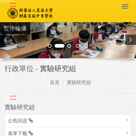
:::
跳到主要內容區塊
Togg
navi
暫停輪播
行政單位 -
實驗研究組
首頁
實驗研究組
:::
實驗研究組
公告訊息
表單下載