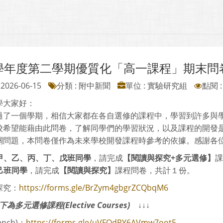
4學年度第二學期優質化「高一課程」期末問
2026-06-15
分類 : 附中新聞
單位 : 實驗研究組
點閱 :
學大家好：
一個學期，相信大家都在各自選修的課程中，學習到許多與學
校希望能藉由此問卷，了解同學們的學習狀況，以及課程的開發
關問題，本問卷僅作為未來學校開發課程時參考的依據。感謝各
甲、乙、丙、丁、戊班同學
，請完成
【閱讀與探究+多元選修】
課
己班同學
，請完成
【閱讀與探究】
課程問卷，共計１份。
探究：
https://forms.gle/BrZym4gbgrZCQbqM6
下為多元選修課程(Elective Courses)
↓↓↓
ench)：
https://forms.gle/uVFQdRY6AVmw7oot5