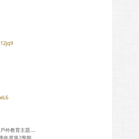
k12jq9
wiL6
教育主題....
度第2學期....