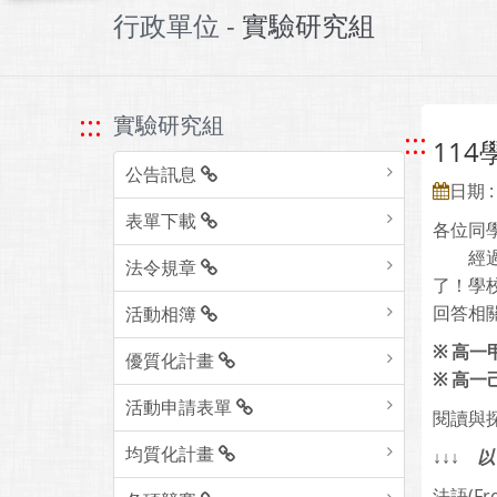
行政單位 -
實驗研究組
:::
實驗研究組
:::
11
公告訊息
日期 : 
表單下載
各位同
經過了
法令規章
了！學
回答相
活動相簿
※
高一
優質化計畫
※
高一
活動申請表單
閱讀與
均質化計畫
↓↓↓
以
法語(Fr