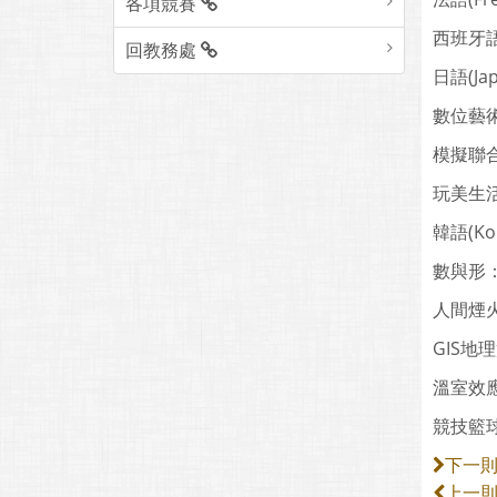
各項競賽
西班牙語(
回教務處
日語(Jap
數位藝術(D
模擬聯合國(
玩美生
韓語(Ko
數與形
人間煙
GIS地
溫室效
競技籃
下一
上一