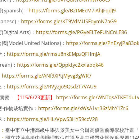
Spanish)：
https://forms.gle/B2tMEcM7iAhJFqdJ9
anese)：
https://forms.gle/KT9VdMUSFqymN7aG9
igital Arts)：
https://forms.gle/PGyeELTeFUNCnLE86
Model United Nations)：
https://forms.gle/PnEzyJPa83o
活：
https://forms.gle/rmsu8nkEMpzQFHmJA
rean)：
https://forms.gle/Qppktyc2xxiaoqk46
：
https://forms.gle/ANf9XPtjMyvg3gWR7
火：
https://forms.gle/RVy2jo9Qsdz17VAU9
理實察：
【115/6/23更新】
https://forms.gle/WNTqsATKFTduL
應-作物栽培實作：
https://forms.gle/xWsA1vr36zMhY1Zr6
球：
https://forms.gle/HLzVpwS3HY59ccV28
臺中市立中港高級中學與景美女中合辦高優暨前導學校計畫「戶外
則：
國立花蓮高級中學辦理數位前導及高中優質化暨深度學習114學年
則：