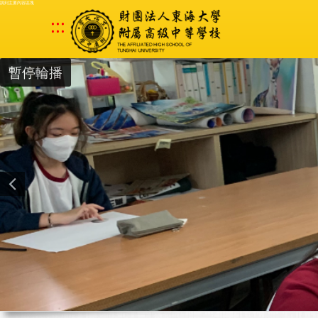
跳到主要內容區塊
:::
暫停輪播