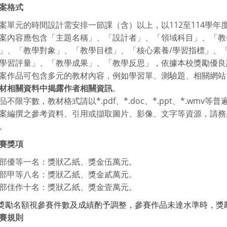
案格式
案單元的時間設計需安排一節課（含）以上，以112至114學年
案內容應包含「主題名稱」、「設計者」、「領域科目」、「教
」、「教學對象」、「教學目標」、「核心素養/學習指標」、
學習評量」、「教學成果」、「教學反思」，依據本校獎勵優良
案作品可包含多元的教材內容，例如學習單、測驗題、相關網站
材相關資料中揭露作者相關資訊
。
品不限字數，教材格式請以*.pdf、*.doc、*.ppt、*.wmv
案編撰之參考資料、引用或擷取圖片、影像、文字等資源，請務
。
賽獎項
部優等一名：獎狀乙紙、獎金伍萬元。
部甲等八名：獎狀乙紙、獎金貳萬元。
部佳作十名：獎狀乙紙、獎金壹萬元。
勵名額視參賽件數及成績酌予調整，參賽作品未達水準時，獎
賽規則