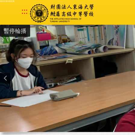
跳到主要內容區塊
:::
暫停輪播