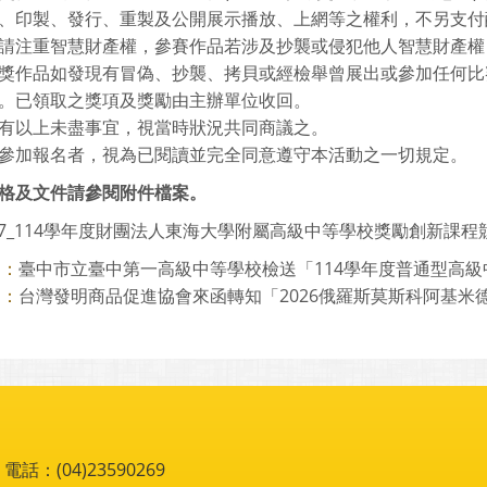
、印製、發行、重製及公開展示播放、上網等之權利，不另支付
請注重智慧財產權，參賽作品若涉及抄襲或侵犯他人智慧財產權
獎作品如發現有冒偽、抄襲、拷貝或經檢舉曾展出或參加任何比
。已領取之獎項及獎勵由主辦單位收回。
有以上未盡事宜，視當時狀況共同商議之。
參加報名者，視為已閱讀並完全同意遵守本活動之一切規定。
格及文件請參閱附件檔案。
217_114學年度財團法人東海大學附屬高級中等學校獎勵創新課程競
臺中市立臺中第一高級中等學校檢送「114學年度普通型高級中等
則：
台灣發明商品促進協會來函轉知「2026俄羅斯莫斯科阿基米德國
則：
：(04)23590269