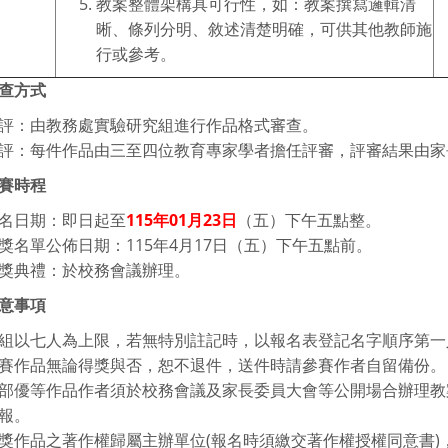
教案整體架構具可行性，如：教案撰寫邏輯清
晰、條列分明、敘述清楚明確，可供其他教師施
行或參考。
查方式
評：由教務處實驗研究組進行作品格式審查。
評：每件作品由三至四位教育專家學者擔任評審，評審結果由
賽時程
名日期：即日起至
115年01月23日
（五）下午五點整。
獎名單公佈日期：115年4月17日（五）下午五點前。
獎典禮：於校務會議辦理。
意事項
組以七人為上限，若無特別註記時，以報名表登記名字順序第一
賽作品無論得獎與否，恕不退件，送件時請參賽作者自留備份。
部優等作品作者須於校務會議及家長委員大會等公開場合辦理教
報。
獎作品之著作權歸屬主辦單位(報名時須繳交著作權授權同意書