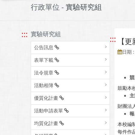
行政單位 -
實驗研究組
:::
實驗研究組
:::
【更
公告訊息
日期 : 
表單下載
法令規章
競
活動相簿
鼓勵本
主
優質化計畫
財團法
活動申請表單
報
均質化計畫
本校編
每件作