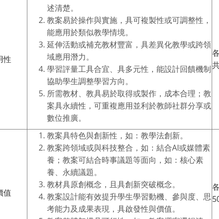
述清楚。
教案易於操作與實施，具可複製性或可調整性，
能應用於類似教學情境。
延伸活動或補充教材豐富，具差異化教學或跨領
各
域應用潛力。
用性
共
學習評量工具合宜、具多元性，能設計回饋機制
協助學生調整學習方向。
所需教材、教具易於取得或製作，成本合理；教
案具永續性，可重複應用並利於教師社群分享或
數位推廣。
教案具特色與創新性，如：教學法創新。
教案跨領域或與科技整合，如：結合AI或媒體素
養；教案可結合時事議題等面向，如：核心素
養、永續議題。
教材具原創概念，且具創新突破概念。
各
價值
教案設計能有效提升學生學習動機、參與度、思
5
考能力及成果表現，具啟發性與價值。