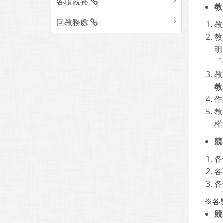
各項競賽
教
回教務處
教
教
明
「
教
教
作
教
權
競
各
各
各
※各獎
競