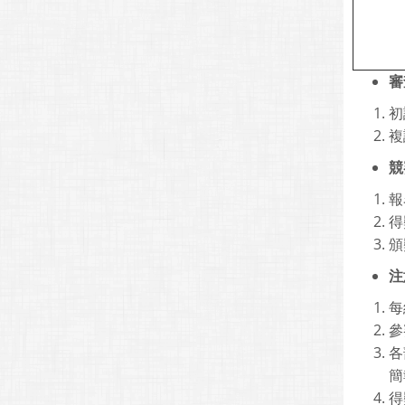
審
初
複
競
報
得
頒
注
每
參
各
簡
得