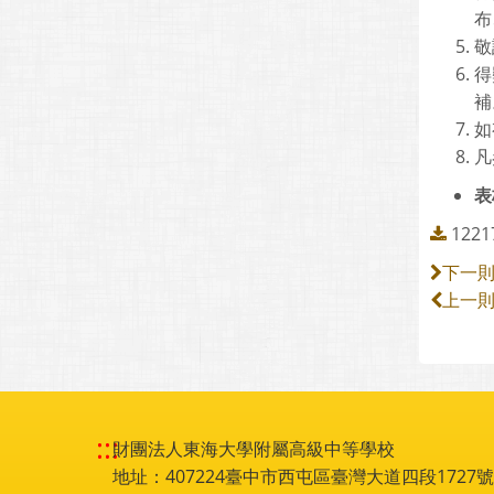
布
敬
得
補
如
凡
表
12
下一
上一
:::
財團法人東海大學附屬高級中等學校
地址：407224臺中市西屯區臺灣大道四段1727號 電話