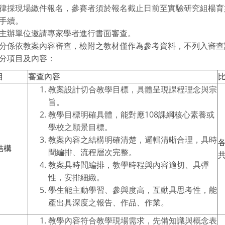
律採現場繳件報名，參賽者須於報名截止日前至實驗研究組楊育
手續。
主辦單位邀請專家學者進行書面審查。
分係依教案內容審查，檢附之教材僅作為參考資料，不列入審
分項目及內容：
目
審查內容
教案設計切合教學目標，具體呈現課程理念與宗
旨。
教學目標明確具體，能對應108課綱核心素養或
學校之願景目標。
教案內容之結構明確清楚，邏輯清晰合理，具時
各
結構
間編排、流程層次完整。
共
教案具時間編排，教學時程與內容適切、具彈
性，安排細緻。
學生能主動學習、參與度高，互動具思考性，能
產出具深度之報告、作品、作業。
教學內容符合教學現場需求，先備知識與概念表