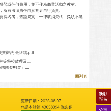
酬勞或任何費用，並不作為商業活動之教材。
，所有法律責任由參賽者自行負責。
賽得名者，查證屬實，一律取消資格，獎項不遞
賽辦法-最終稿.pdf
學校數理及....
際發明展」....
回列表
活動
報名
更新日期：2026-08-07
您是本站第
43058394
位訪客
分眾