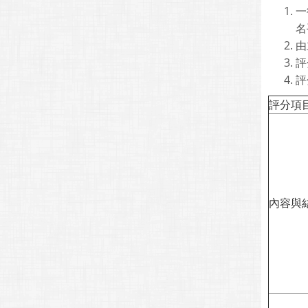
一
名
由
評
評
評分項
內容與