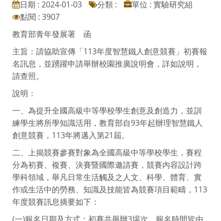
日期 : 2024-01-03
分類 :
單位 : 實驗研究組
點閱 : 3907
教育部青年發展署 函
主旨：請協助宣傳「113年度智慧鐵人創意競賽」初賽報
名訊息，並踴躍申請舉辦校園推廣說明會，詳如說明，
請查照。
說明：
一、為提升全國高級中等學校學生創意及創造力，並訓
練學生將所學知識活用，教育部自93年起辦理智慧鐵人
創意競賽，113年將邁入第21屆。
二、上揭競賽參賽對象為全國高級中等學校學生，賽程
分為初賽、複賽、決賽暨國際邀請賽，競賽內容設計跨
學科領域，舉凡日常生活觸及之人文、科學、體育、實
作或生活中的勞務、知識及技能皆為競賽項目範疇，113
年度競賽訊息摘要如下：
(一)報名日期及方式：初賽共舉辦3場次，報名時間皆由