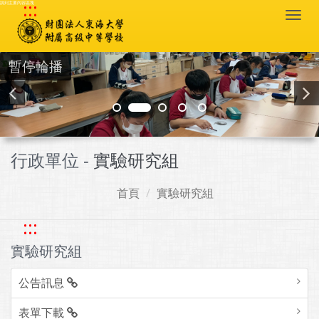
:::
跳到主要內容區塊
Togg
navi
暫停輪播
行政單位 -
實驗研究組
首頁
實驗研究組
:::
實驗研究組
公告訊息
表單下載