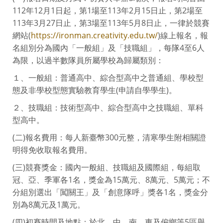
112年12月1日起，第1場至113年2月15日止，第2場至
113年3月27日止，第3場至113年5月8日止，一律於競賽
網站(
https://ironman.creativity.edu.tw/
)線上報名，報
名組別分為國內「一般組」及「技職組」，每隊4至6人
為限，以過半數隊員所屬學校為歸屬類別：
１、一般組：普通高中、綜合型高中之普通組、學校型
態及非學校型態實驗教育學生(申請自學學生)。
２、技職組：技術型高中、綜合型高中之技職組、單科
型高中。
(二)報名費用：每人新臺幣300元整，清寒學生附相關證
明得免收取報名費用。
(三)競賽獎金：國內一般組、技職組及國際組，每組取
冠、亞、季軍各1名，獎金為15萬元、8萬元、5萬元；不
分組別選出「闖關王」及「創意隊呼」獎各1名，獎金分
別為8萬元及1萬元。
(四)初賽時間及地點：於北、中、南、東及偏鄉等5區舉