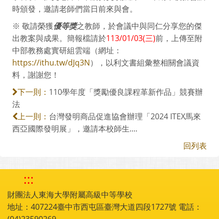
時頒發，邀請老師們當日前來與會。
※ 敬請榮獲
優等獎
之教師，於會議中與同仁分享您的傑
出教案與成果。簡報檔請於
113/01/03(三)
前，上傳至附
中部教務處實研組雲端（網址：
https://ithu.tw/dJq3N
），以利文書組彙整相關會議資
料，謝謝您！
110學年度「獎勵優良課程革新作品」競賽辦
下一則：
法
台灣發明商品促進協會辦理「2024 ITEX馬來
上一則：
西亞國際發明展」，邀請本校師生....
回列表
:::
財團法人東海大學附屬高級中等學校
地址：407224臺中市西屯區臺灣大道四段1727號 電話：
(04)23590269