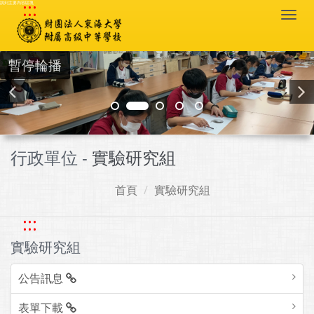
:::
跳到主要內容區塊
Togg
navi
暫停輪播
行政單位 -
實驗研究組
首頁
實驗研究組
:::
實驗研究組
公告訊息
表單下載