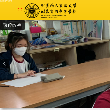
跳到主要內容區塊
:::
暫停輪播