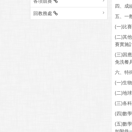
各項競賽
四、成
回教務處
五、一
(一)比
(二)
賽實施
(三)
免洗餐
六、特
(一)
(二)
(三)
(四)
(五)
如附件