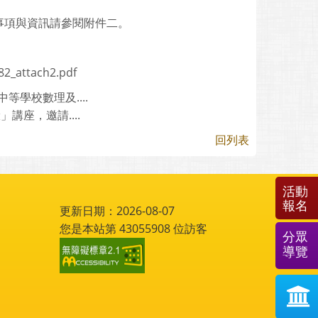
事項與資訊請參閱附件二。
2_attach2.pdf
學校數理及....
座，邀請....
回列表
活動
報名
更新日期：2026-08-07
您是本站第
43055908
位訪客
分眾
導覽