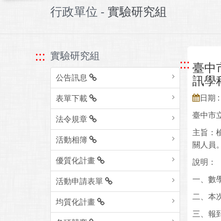
行政單位 -
實驗研究組
:::
實驗研究組
:::
臺中
公告訊息
訊學
日期 : 
表單下載
臺中市
法令規章
主旨：
活動相簿
關人員
優質化計畫
說明：
一、數學
活動申請表單
二、本
均質化計畫
三、報