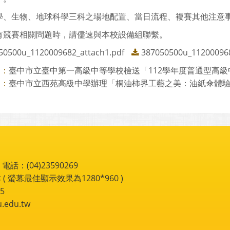
學、生物、地球科學三科之場地配置、當日流程、複賽其他注意
有競賽相關問題時，請儘速與本校設備組聯繫。
50500u_1120009682_attach1.pdf
387050500u_112000968
臺中市立臺中第一高級中等學校檢送「112學年度普通型高級中等
則：
臺中市立西苑高級中學辦理「桐油柿界工藝之美：油紙傘體驗」講
則：
：(04)23590269
 ( 螢幕最佳顯示效果為1280*960 )
5
du.tw