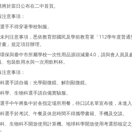
績將於當日公布在二中首頁。
般注意事項：
賽選手不得穿著學校制服。
其他未列注意事項，悉依教育部國民及學前教育署「112學年度普
計畫」規定項目辦理。
因應環保與臺中市所屬學校一次性用品源頭減量4.0，請與會人員
具、包裝飲用水與一次用飲料杯。
殊注意事項：
生物科選手請自備：光學顯微鏡、解剖顯微鏡。
地球科學、生物科選手請自備實驗服。
各科選手中午將集中於各指定場所用餐，待口試名單宣布後，未進
數學科選手於考試、午餐及休息時間不得攜帶書籍、手機及交談。
數學科、生物科不開放使用計算機。地球科學開放使用考選部核定
一。