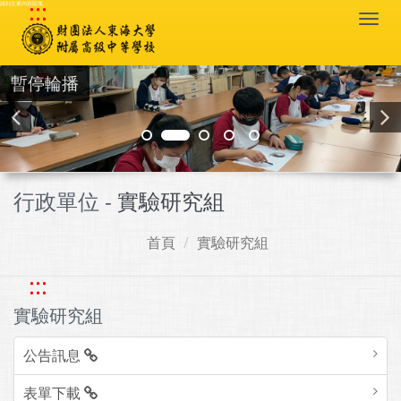
:::
跳到主要內容區塊
Togg
navi
暫停輪播
行政單位 -
實驗研究組
首頁
實驗研究組
:::
實驗研究組
公告訊息
表單下載