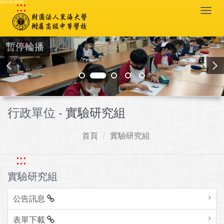
:::
跳到主要內容區塊
Togg
navi
暫停輪播
行政單位 -
實驗研究組
首頁
實驗研究組
:::
實驗研究組
公告訊息
表單下載