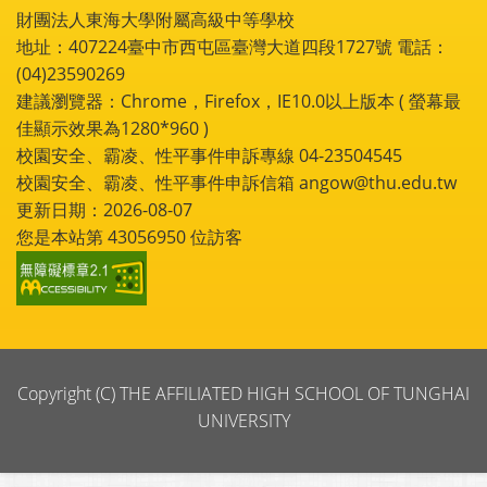
財團法人東海大學附屬高級中等學校
地址：407224臺中市西屯區臺灣大道四段1727號 電話：
(04)23590269
建議瀏覽器：Chrome，Firefox，IE10.0以上版本 ( 螢幕最
佳顯示效果為1280*960 )
校園安全、霸凌、性平事件申訴專線 04-23504545
校園安全、霸凌、性平事件申訴信箱 angow@thu.edu.tw
更新日期：2026-08-07
您是本站第
43056950
位訪客
Copyright (C) THE AFFILIATED HIGH SCHOOL OF TUNGHAI
UNIVERSITY