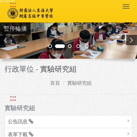
:::
跳到主要內容區塊
Togg
navi
暫停輪播
行政單位 -
實驗研究組
首頁
實驗研究組
:::
實驗研究組
公告訊息
表單下載