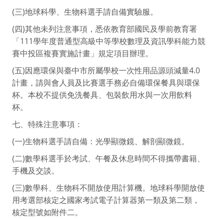
(三)地球科學、生物科選手請自備實驗服。
(四)其他未列注意事項，悉依教育部國民及學前教育署
「111學年度普通型高級中等學校數理及資訊學科能力競
賽中投區複賽實施計畫」規定項目辦理。
(五)因應環保與臺中市所屬學校一次性用品源頭減量4.0
計畫，請與會人員及比賽選手務必自備環保餐具與環保
杯。本校不提供免洗餐具、包裝飲用水與一次用飲料
杯。
七、特殊注意事項：
(一)生物科選手請自備：光學顯微鏡、解剖顯微鏡。
(二)數學科選手於考試、午餐及休息時間不得攜帶書籍、
手機及交談。
(三)數學科、生物科不開放使用計算機。地球科學開放使
用考選部核定之國家考試電子計算器第一類及第二類，
核定型號如附件二。