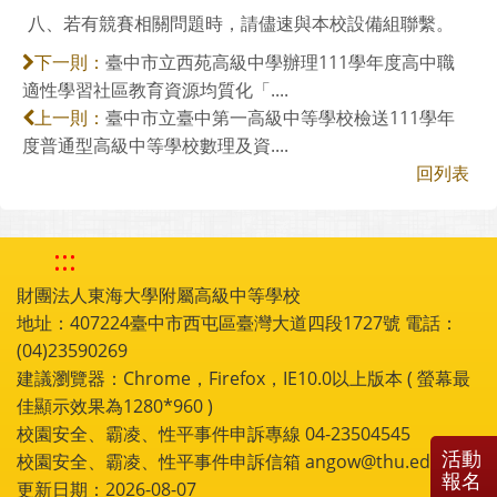
八、若有競賽相關問題時，請儘速與本校設備組聯繫。
臺中市立西苑高級中學辦理111學年度高中職
下一則：
適性學習社區教育資源均質化「....
臺中市立臺中第一高級中等學校檢送111學年
上一則：
度普通型高級中等學校數理及資....
回列表
:::
財團法人東海大學附屬高級中等學校
地址：407224臺中市西屯區臺灣大道四段1727號 電話：
(04)23590269
建議瀏覽器：Chrome，Firefox，IE10.0以上版本 ( 螢幕最
佳顯示效果為1280*960 )
校園安全、霸凌、性平事件申訴專線 04-23504545
活動
校園安全、霸凌、性平事件申訴信箱 angow@thu.edu.tw
報名
更新日期：2026-08-07