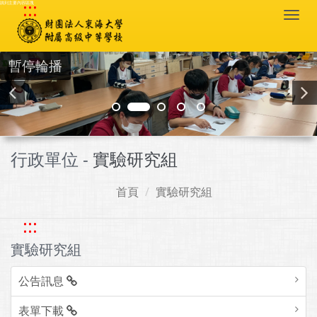
:::
跳到主要內容區塊
Togg
navi
暫停輪播
行政單位 -
實驗研究組
首頁
實驗研究組
:::
實驗研究組
公告訊息
表單下載