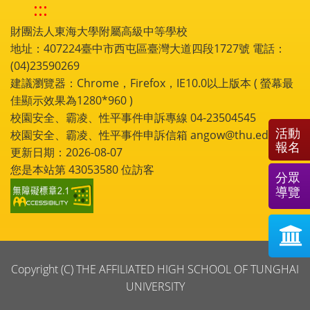
:::
財團法人東海大學附屬高級中等學校
地址：407224臺中市西屯區臺灣大道四段1727號 電話：
(04)23590269
建議瀏覽器：Chrome，Firefox，IE10.0以上版本 ( 螢幕最
佳顯示效果為1280*960 )
校園安全、霸凌、性平事件申訴專線 04-23504545
活動
校園安全、霸凌、性平事件申訴信箱 angow@thu.edu.tw
報名
更新日期：2026-08-07
您是本站第
43053580
位訪客
分眾
導覽
Copyright (C) THE AFFILIATED HIGH SCHOOL OF TUNGHAI
UNIVERSITY