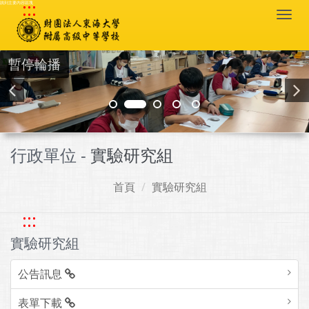
:::
跳到主要內容區塊
Togg
navi
暫停輪播
行政單位 -
實驗研究組
首頁
實驗研究組
:::
實驗研究組
公告訊息
表單下載