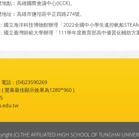
地點︰高雄國際會議中心(ICCK)。
覽地址︰高雄市鹽埕區中正四路274號。
國立海洋科技博物館辦理「2022全國中小學生遙控帆船STEAM創
：
國立臺灣師範大學辦理「111學年度教育部高中優質化輔助方案全
：
：(04)23590269
 ( 螢幕最佳顯示效果為1280*960 )
5
du.tw
yright (C) THE AFFILIATED HIGH SCHOOL OF TUNGHAI UNIVER