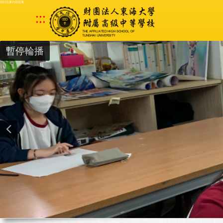
跳到主要內容區塊
:::
暫停輪播