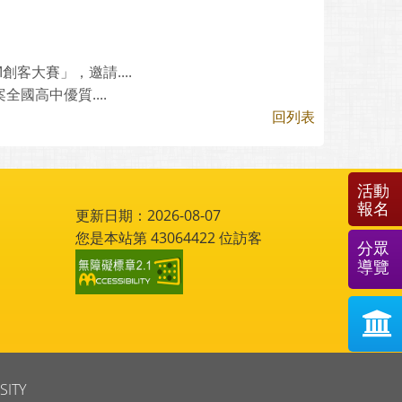
客大賽」，邀請....
國高中優質....
回列表
活動
報名
更新日期：2026-08-07
您是本站第
43064422
位訪客
分眾
導覽
SITY