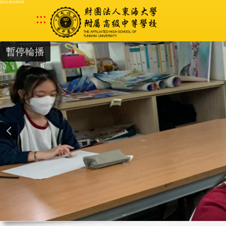
跳到主要內容區塊
:::
暫停輪播