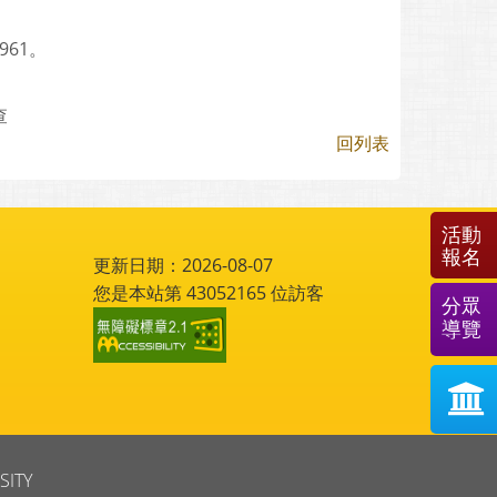
961。
查
回列表
活動
報名
更新日期：2026-08-07
您是本站第
43052165
位訪客
分眾
導覽
SITY