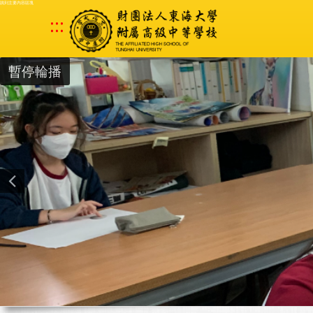
跳到主要內容區塊
:::
暫停輪播