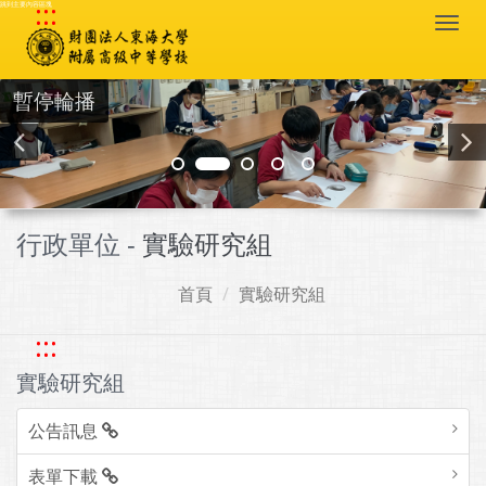
:::
跳到主要內容區塊
Togg
navi
暫停輪播
行政單位 -
實驗研究組
首頁
實驗研究組
:::
實驗研究組
公告訊息
表單下載