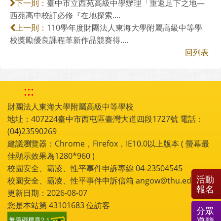
臺中市立西苑高級中學辦理「重返足下之地—
下一則：
西苑高中校訂必修『在地探索....
110學年度財團法人東海大學附屬高級中等學
上一則：
校獎勵優良課程革新作品競賽得....
回列表
:::
財團法人東海大學附屬高級中等學校
地址：407224臺中市西屯區臺灣大道四段1727號 電話：
(04)23590269
建議瀏覽器：Chrome，Firefox，IE10.0以上版本 ( 螢幕最
佳顯示效果為1280*960 )
校園安全、霸凌、性平事件申訴專線 04-23504545
活動
校園安全、霸凌、性平事件申訴信箱 angow@thu.edu.tw
報名
更新日期：2026-08-07
您是本站第
43101683
位訪客
分眾