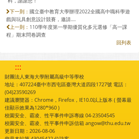
料，謝謝您！
國立臺中教育大學辦理2022全國高中職科學遊
下一則：
戲與玩具創意設計競賽，邀請....
110學年度第一學期優質化多元選修「高一課
上一則：
程」期末問卷調查
回列表
:::
財團法人東海大學附屬高級中等學校
地址：407224臺中市西屯區臺灣大道四段1727號 電話：
(04)23590269
建議瀏覽器：Chrome，Firefox，IE10.0以上版本 ( 螢幕最
佳顯示效果為1280*960 )
校園安全、霸凌、性平事件申訴專線 04-23504545
校園安全、霸凌、性平事件申訴信箱 angow@thu.edu.tw
更新日期：2026-08-06
您是本站第
43045422
位訪客