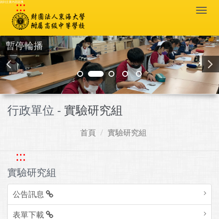
:::
跳到主要內容區塊
Togg
navi
暫停輪播
行政單位 -
實驗研究組
首頁
實驗研究組
:::
實驗研究組
公告訊息
表單下載