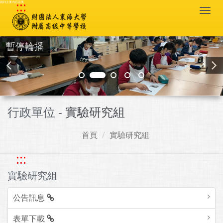
:::
跳到主要內容區塊
Togg
navi
暫停輪播
行政單位 -
實驗研究組
首頁
實驗研究組
:::
實驗研究組
公告訊息
表單下載