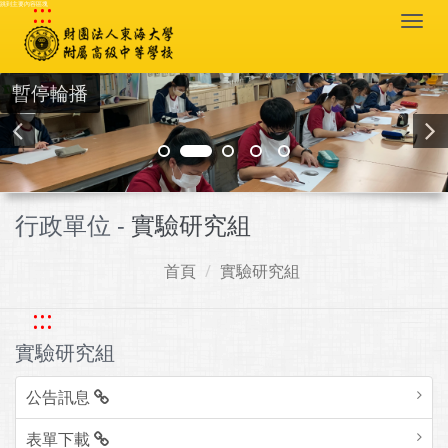
:::
跳到主要內容區塊
Togg
navi
暫停輪播
行政單位 -
實驗研究組
首頁
實驗研究組
:::
實驗研究組
公告訊息
表單下載