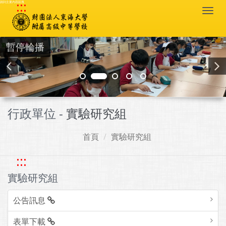
:::
跳到主要內容區塊
Togg
navi
暫停輪播
行政單位 -
實驗研究組
首頁
實驗研究組
:::
實驗研究組
公告訊息
表單下載