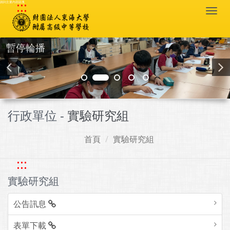
:::
跳到主要內容區塊
Togg
navi
暫停輪播
行政單位 -
實驗研究組
首頁
實驗研究組
:::
實驗研究組
公告訊息
表單下載