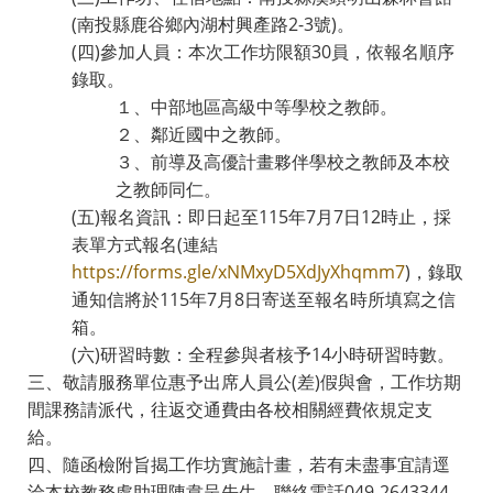
(南投縣鹿谷鄉內湖村興產路2-3號)。
(四)參加人員：本次工作坊限額30員，依報名順序
錄取。
１、中部地區高級中等學校之教師。
２、鄰近國中之教師。
３、前導及高優計畫夥伴學校之教師及本校
之教師同仁。
(五)報名資訊：即日起至115年7月7日12時止，採
表單方式報名(連結
https://forms.gle/xNMxyD5XdJyXhqmm7
)，錄取
通知信將於115年7月8日寄送至報名時所填寫之信
箱。
(六)研習時數：全程參與者核予14小時研習時數。
三、敬請服務單位惠予出席人員公(差)假與會，工作坊期
間課務請派代，往返交通費由各校相關經費依規定支
給。
四、隨函檢附旨揭工作坊實施計畫，若有未盡事宜請逕
洽本校教務處助理陳韋呈先生，聯絡電話049-2643344