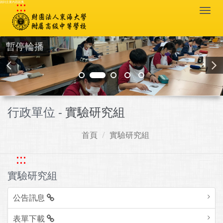
:::
跳到主要內容區塊
Togg
navi
暫停輪播
行政單位 -
實驗研究組
首頁
實驗研究組
:::
實驗研究組
公告訊息
表單下載