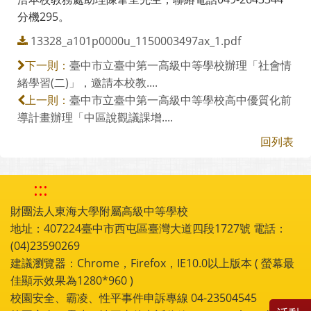
分機295。
13328_a101p0000u_1150003497ax_1.pdf
臺中市立臺中第一高級中等學校辦理「社會情
下一則：
緒學習(二)」，邀請本校教....
臺中市立臺中第一高級中等學校高中優質化前
上一則：
導計畫辦理「中區說觀議課增....
回列表
:::
財團法人東海大學附屬高級中等學校
地址：407224臺中市西屯區臺灣大道四段1727號 電話：
(04)23590269
建議瀏覽器：Chrome，Firefox，IE10.0以上版本 ( 螢幕最
佳顯示效果為1280*960 )
校園安全、霸凌、性平事件申訴專線 04-23504545