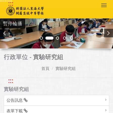
:::
跳到主要內容區塊
Togg
navi
暫停輪播
行政單位 -
實驗研究組
首頁
實驗研究組
:::
實驗研究組
公告訊息
表單下載