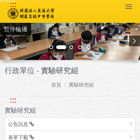
:::
跳到主要內容區塊
Togg
navi
暫停輪播
行政單位 -
實驗研究組
首頁
實驗研究組
:::
實驗研究組
公告訊息
表單下載