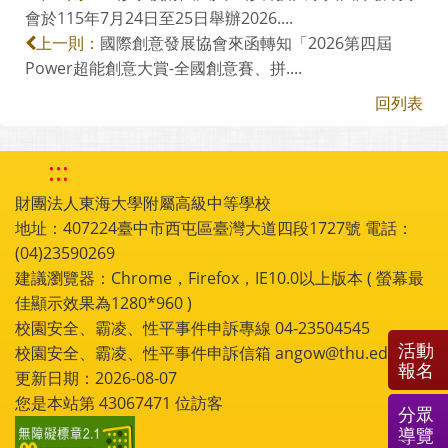
會於115年7月24日至25日舉辦2026....
國際創意發展協會來函轉知「2026第四屆
上一則：
Power超能創意大賞-全國創意賽、拼....
回列表
:::
財團法人東海大學附屬高級中等學校
地址：407224臺中市西屯區臺灣大道四段1727號 電話：
(04)23590269
建議瀏覽器：Chrome，Firefox，IE10.0以上版本 ( 螢幕最
佳顯示效果為1280*960 )
校園安全、霸凌、性平事件申訴專線 04-23504545
活動
校園安全、霸凌、性平事件申訴信箱 angow@thu.edu.tw
報名
更新日期：2026-08-07
您是本站第
43067471
位訪客
分眾
導覽