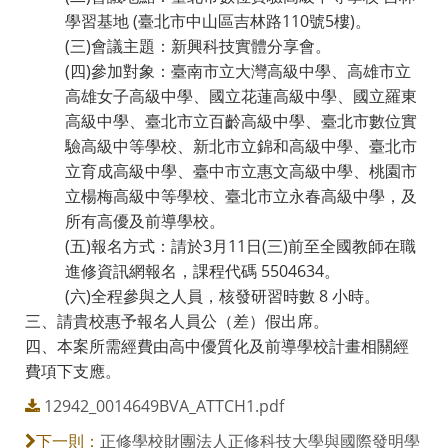
學習基地 (臺北市中山區吉林路110號5樓)。
(三)會議主題：新興科技實體分享會。
(四)參加對象：臺南市立大灣高級中學、高雄市立
高雄女子高級中學、國立花蓮高級中學、國立羅東
高級中學、臺北市立百齡高級中學、臺北市數位實
驗高級中等學校、新北市立錦和高級中學、臺北市
立育成高級中學、臺中市立惠文高級中學、桃園市
立楊梅高級中等學校、臺北市立永春高級中學，及
所有高優及前導學校。
(五)報名方式：請於3月11日(三)前至全國教師在職
進修資訊網報名，課程代碼 5504634。
(六)全程參與之人員，核發研習時數 8 小時。
三、請貴校惠予報名人員公（差）假出席。
四、本案所需經費由高中優質化及前導學校計畫相關經
費項下支應。
12942_0014649BVA_ATTCH1.pdf
正修學校財團法人正修科技大學與國際發明學
下一則：