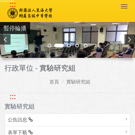
:::
跳到主要內容區塊
Togg
navi
暫停輪播
行政單位 -
實驗研究組
首頁
實驗研究組
:::
實驗研究組
公告訊息
表單下載