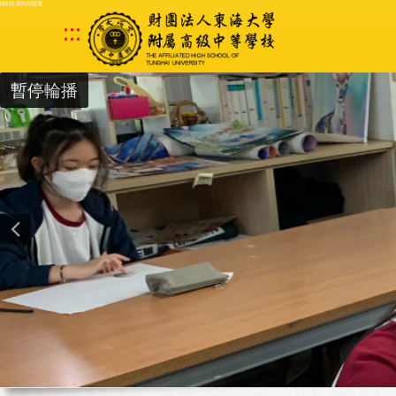
跳到主要內容區塊
:::
暫停輪播