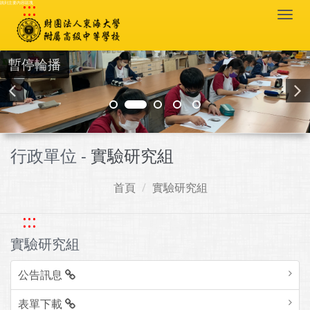
:::
跳到主要內容區塊
Togg
navi
暫停輪播
行政單位 -
實驗研究組
首頁
實驗研究組
:::
實驗研究組
公告訊息
表單下載