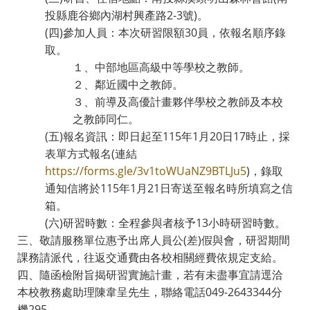
投縣鹿谷鄉內湖村興產路2-3號)。
(四)參加人員：本次研習限額30員，依報名順序錄
取。
１、中部地區高級中等學校之教師。
２、鄰近國中之教師。
３、前導及高優計畫夥伴學校之教師及本校
之教師同仁。
(五)報名資訊：即日起至115年1月20日17時止，採
表單方式報名(連結
https://forms.gle/3v1toWUaNZ9BTLJu5
)，錄取
通知信將於115年1月21日寄送至報名時所填寫之信
箱。
(六)研習時數：全程參與者核予13小時研習時數。
三、敬請服務單位惠予出席人員公(差)假與會，研習期間
課務請派代，往返交通費由各校相關經費依規定支給。
四、隨函檢附旨揭研習實施計畫，若有未盡事宜請逕洽
本校教務處助理陳韋呈先生，聯絡電話049-2643344分
機295。