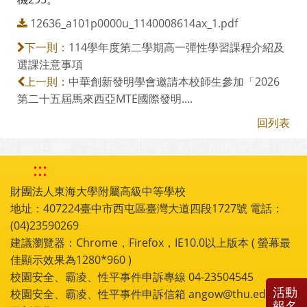
12636_a101p0000u_1140008614ax_1.pdf
114學年度第二學期高一彈性學習課程介紹及
下一則：
選課注意事項
中華創新發明學會邀請本校師生參加「2026
上一則：
第二十五屆馬來西亞MTE國際發明....
回列表
:::
財團法人東海大學附屬高級中等學校
地址：407224臺中市西屯區臺灣大道四段1727號 電話：
(04)23590269
建議瀏覽器：Chrome，Firefox，IE10.0以上版本 ( 螢幕最
佳顯示效果為1280*960 )
校園安全、霸凌、性平事件申訴專線 04-23504545
活動
校園安全、霸凌、性平事件申訴信箱 angow@thu.edu.tw
報名