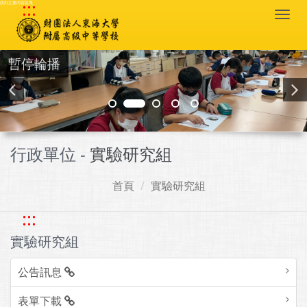
:::
跳到主要內容區塊
Togg
navi
暫停輪播
行政單位 -
實驗研究組
首頁
實驗研究組
:::
實驗研究組
公告訊息
表單下載