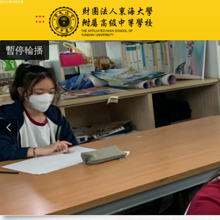
跳到主要內容區塊
:::
暫停輪播