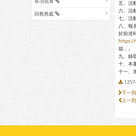
各項競賽
五、活動
六、活動
回教務處
七、活動
八、報名
於前述
https:/
箱」。
九、錄取
十、本
十一、連
1257
下一
上一