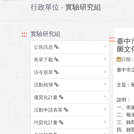
行政單位 -
實驗研究組
:::
實驗研究組
:::
臺中
公告訊息
圖文
日期 : 
表單下載
臺中市
法令規章
活動相簿
主旨：
優質化計畫
說明：
一、依
活動申請表單
二、報
三、錄
均質化計畫
四、錄