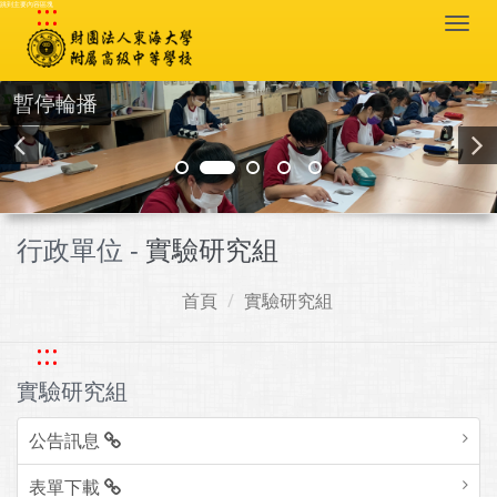
:::
跳到主要內容區塊
Togg
navi
暫停輪播
行政單位 -
實驗研究組
首頁
實驗研究組
:::
實驗研究組
公告訊息
表單下載