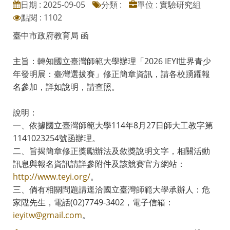
日期 : 2025-09-05
分類 :
單位 : 實驗研究組
點閱 : 1102
臺中市政府教育局 函
主旨：轉知國立臺灣師範大學辦理「2026 IEYI世界青少
年發明展：臺灣選拔賽」修正簡章資訊，請各校踴躍報
名參加，詳如說明，請查照。
說明：
一、依據國立臺灣師範大學114年8月27日師大工教字第
1141023254號函辦理。
二、旨揭簡章修正獎勵辦法及敘獎說明文字，相關活動
訊息與報名資訊請詳參附件及該競賽官方網站：
http://www.teyi.org/
。
三、倘有相關問題請逕洽國立臺灣師範大學承辦人：危
家陞先生，電話(02)7749-3402，電子信箱：
ieyitw@gmail.com
。