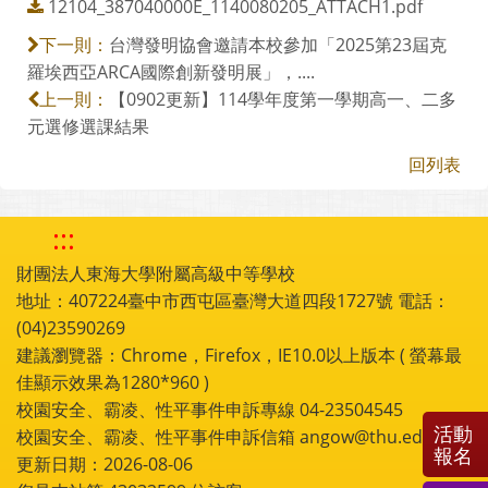
12104_387040000E_1140080205_ATTACH1.pdf
台灣發明協會邀請本校參加「2025第23屆克
下一則：
羅埃西亞ARCA國際創新發明展」，....
【0902更新】114學年度第一學期高一、二多
上一則：
元選修選課結果
回列表
:::
財團法人東海大學附屬高級中等學校
地址：407224臺中市西屯區臺灣大道四段1727號 電話：
(04)23590269
建議瀏覽器：Chrome，Firefox，IE10.0以上版本 ( 螢幕最
佳顯示效果為1280*960 )
校園安全、霸凌、性平事件申訴專線 04-23504545
活動
校園安全、霸凌、性平事件申訴信箱 angow@thu.edu.tw
報名
更新日期：2026-08-06