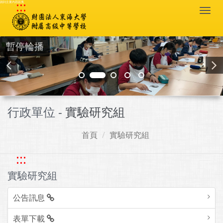
:::
跳到主要內容區塊
Togg
navi
暫停輪播
行政單位 -
實驗研究組
首頁
實驗研究組
:::
實驗研究組
公告訊息
表單下載