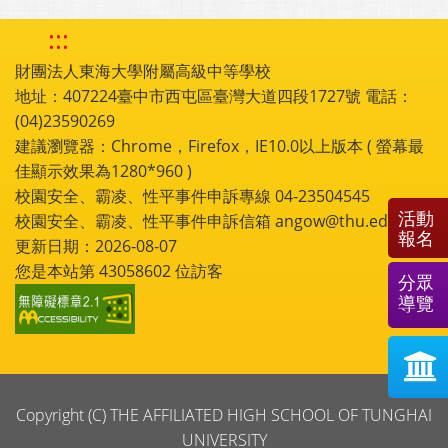
:::
財團法人東海大學附屬高級中等學校
地址：407224臺中市西屯區臺灣大道四段1727號 電話：
(04)23590269
建議瀏覽器：Chrome，Firefox，IE10.0以上版本 ( 螢幕最
佳顯示效果為1280*960 )
校園安全、霸凌、性平事件申訴專線 04-23504545
活動
校園安全、霸凌、性平事件申訴信箱 angow@thu.edu.tw
報名
更新日期：2026-08-07
您是本站第
43058602
位訪客
分眾
導覽
Copyright (C) THE AFFILIATED HIGH SCHOOL OF TUNGHAI
UNIVERSITY