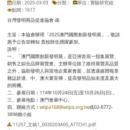
日期 : 2025-03-03
分類 :
單位 : 實驗研究組
點閱 : 1617
台灣發明商品促進協會 函
主旨：本協會辦理「2025澳門國際創新發明展」，敬請
惠予公告並轉知 貴校師生踴躍參加。
說明：
一、「澳門國際創新發明展」是亞洲首屈一指集展覽、
銷售之綜合品牌展覽會。主辦單位除了維持展覽高品質
之外，協助發明人與當地企業家會面，並透過媒體報章
雜誌於港、中、澳大量宣傳，提高發明品知名度及廣大
的商機。
二、參展日期︰114年10月24日(五)至10月26日(日) 。
三、參展地點︰澳門會展中心。
四、聯絡方式︰
wiipa168@wiipa.org.tw
或02-8772-
3898賴小姐
11257_文稿1_0030203A00_ATTCH1.pdf