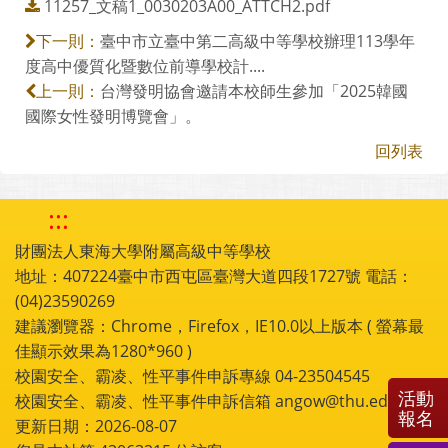
11257_文稿1_0030203A00_ATTCH2.pdf
臺中市立臺中第二高級中等學校辦理113學年
下一則：
度高中優質化暨數位前導學校計....
台灣發明協會邀請本校師生參加「2025韓國
上一則：
國際女性發明博覽會」。
回列表
:::
財團法人東海大學附屬高級中等學校
地址：407224臺中市西屯區臺灣大道四段1727號 電話：
(04)23590269
建議瀏覽器：Chrome，Firefox，IE10.0以上版本 ( 螢幕最
佳顯示效果為1280*960 )
校園安全、霸凌、性平事件申訴專線 04-23504545
活動
校園安全、霸凌、性平事件申訴信箱 angow@thu.edu.tw
報名
更新日期：2026-08-07