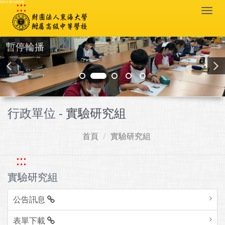
:::
跳到主要內容區塊
Togg
navi
暫停輪播
行政單位 -
實驗研究組
首頁
實驗研究組
:::
實驗研究組
公告訊息
表單下載