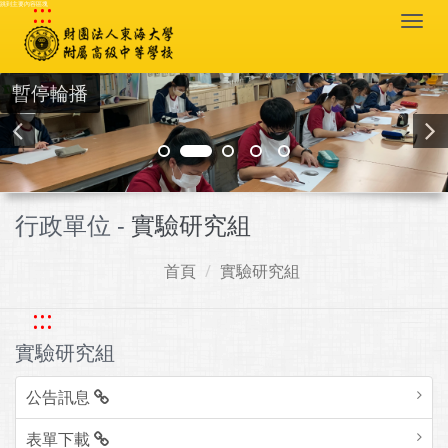
:::
跳到主要內容區塊
Togg
navi
暫停輪播
行政單位 -
實驗研究組
首頁
實驗研究組
:::
實驗研究組
公告訊息
表單下載