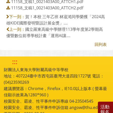
11158_文稿1_0021403A00_ATTCH1.pdf
11158_文稿1_0021403A00_ATTCH2.pdf
賀！本校 三年乙班 林宬澔同學榮獲「2024高
下一則：
雄KIDE國際發明暨設計展金獎」....
國立羅東高級中學辦理113學年度第2學期高
上一則：
優暨數位前導學校計畫「運用AI讓....
回列表
:::
財團法人東海大學附屬高級中等學校
地址：407224臺中市西屯區臺灣大道四段1727號 電話：
(04)23590269
建議瀏覽器：Chrome，Firefox，IE10.0以上版本 ( 螢幕最
佳顯示效果為1280*960 )
校園安全、霸凌、性平事件申訴專線 04-23504545
活動
校園安全、霸凌、性平事件申訴信箱 angow@thu.edu.tw
報名