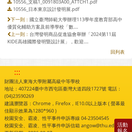
10556_文稿1_0091803A00_ATTCH1.pdf
10556_日本東京設計發明展.pdf
國立臺灣師範大學辦理113學年度教育部高中
下一則：
優質化輔助方案及前導學校「數....
台灣發明商品促進協會舉辦「2024第11屆
上一則：
KIDE高雄國際發明暨設計展」，歡迎....
回列表
:::
財團法人東海大學附屬高級中等學校
地址：407224臺中市西屯區臺灣大道四段1727號 電話：
(04)23590269
建議瀏覽器：Chrome，Firefox，IE10.0以上版本 ( 螢幕最
佳顯示效果為1280*960 )
校園安全、霸凌、性平事件申訴專線 04-23504545
活動
校園安全、霸凌、性平事件申訴信箱 angow@thu.edu.tw
報名