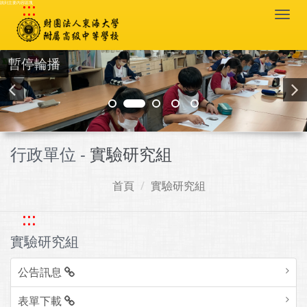
:::
跳到主要內容區塊
Togg
navi
暫停輪播
行政單位 -
實驗研究組
首頁
實驗研究組
:::
實驗研究組
公告訊息
表單下載