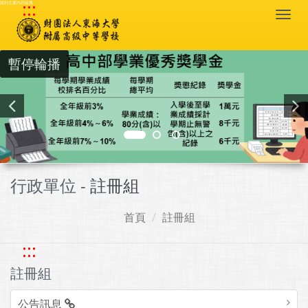
:::
跳到主要內容區塊
Togg
navi
暫停輪播
行政單位 -
註冊組
首頁
註冊組
:::
註冊組
公告訊息