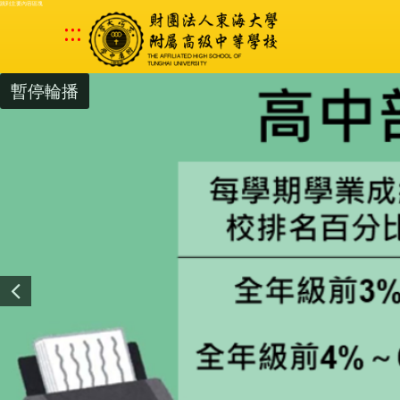
跳到主要內容區塊
:::
暫停輪播