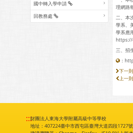
國中轉入學申請
理網路
回教務處
二、本
學系、
學系應
https:/
三、招生
：
htt
下一
上一
:::
財團法人東海大學附屬高級中等學校
地址：407224臺中市西屯區臺灣大道四段1727號 電話