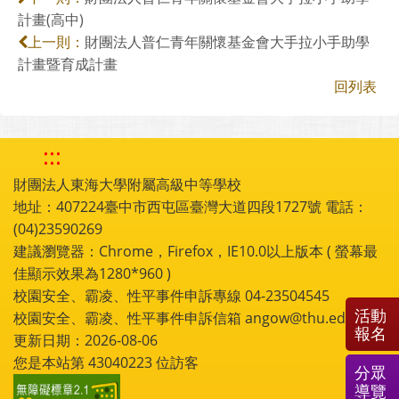
計畫(高中)
財團法人普仁青年關懷基金會大手拉小手助學
上一則：
計畫暨育成計畫
回列表
:::
財團法人東海大學附屬高級中等學校
地址：407224臺中市西屯區臺灣大道四段1727號 電話：
(04)23590269
建議瀏覽器：Chrome，Firefox，IE10.0以上版本 ( 螢幕最
佳顯示效果為1280*960 )
校園安全、霸凌、性平事件申訴專線 04-23504545
活動
校園安全、霸凌、性平事件申訴信箱 angow@thu.edu.tw
報名
更新日期：2026-08-06
您是本站第
43040223
位訪客
分眾
導覽