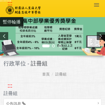
:::
跳到主要內容區塊
Togg
navi
暫停輪播
行政單位 -
註冊組
首頁
註冊組
:::
註冊組
公告訊息