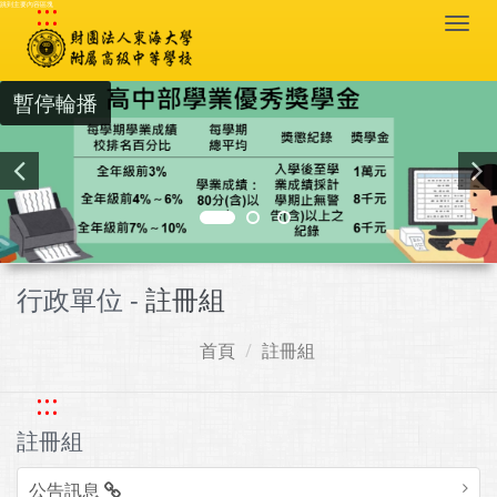
:::
跳到主要內容區塊
Togg
navi
暫停輪播
行政單位 -
註冊組
首頁
註冊組
:::
註冊組
公告訊息