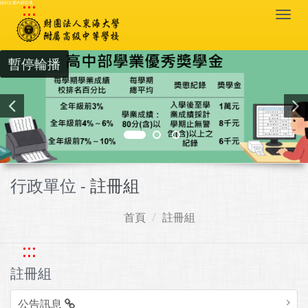
:::
跳到主要內容區塊
Togg
navi
暫停輪播
行政單位 -
註冊組
首頁
註冊組
:::
註冊組
公告訊息